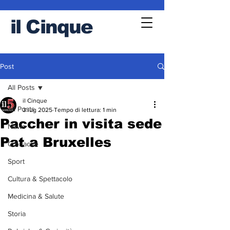
il
Cinque
Post
All Posts
il Cinque
All Posts
3 lug 2025
Tempo di lettura: 1 min
Paccher in visita sede
News
Pat a Bruxelles
Cronache
Sport
Cultura & Spettacolo
Medicina & Salute
Storia