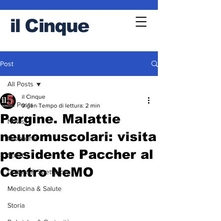
il
Cinque
Post
All Posts
il Cinque
All Posts
9 gen
Tempo di lettura: 2 min
Pergine. Malattie
News
neuromuscolari: visita
Cronache
presidente Paccher al
Sport
Centro NeMO
Cultura & Spettacolo
Medicina & Salute
Storia