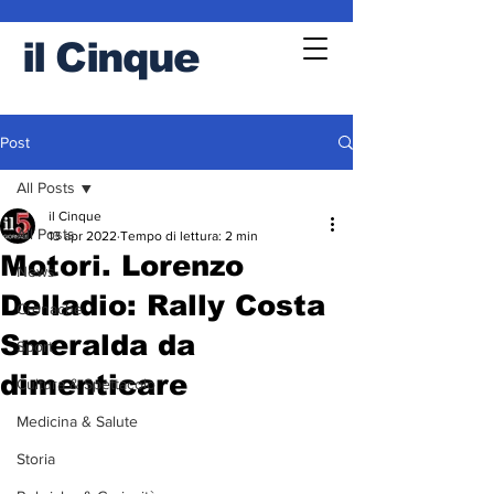
il
Cinque
Post
All Posts
il Cinque
All Posts
13 apr 2022
Tempo di lettura: 2 min
Motori. Lorenzo
News
Delladio: Rally Costa
Cronache
Smeralda da
Sport
dimenticare
Cultura & Spettacolo
Medicina & Salute
Storia