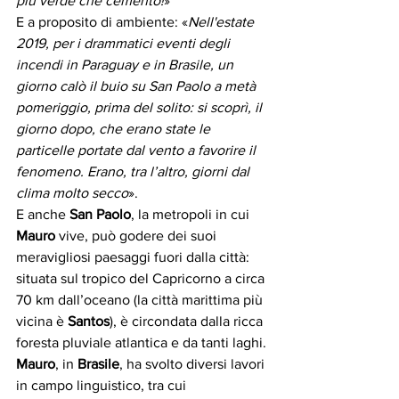
più verde che cemento!
»
E a proposito di ambiente: «
Nell'estate 
2019, per i drammatici eventi degli 
incendi in Paraguay e in Brasile, un 
giorno calò il buio su San Paolo a metà 
pomeriggio, prima del solito: si scoprì, il 
giorno dopo, che erano state le 
particelle portate dal vento a favorire il 
fenomeno. Erano, tra l’altro, giorni dal 
clima molto secco
». 
E anche 
San Paolo
, la metropoli in cui 
Mauro
 vive, può godere dei suoi 
meravigliosi paesaggi fuori dalla città: 
situata sul tropico del Capricorno a circa 
70 km dall’oceano (la città marittima più 
vicina è
 Santos
), è circondata dalla ricca 
foresta pluviale atlantica e da tanti laghi.
Mauro
, in 
Brasile
, ha svolto diversi lavori 
in campo linguistico, tra cui 