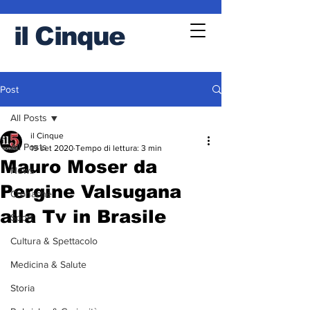
il
Cinque
Post
All Posts
il Cinque
All Posts
19 set 2020
Tempo di lettura: 3 min
Mauro Moser da
News
Pergine Valsugana
Cronache
alla Tv in Brasile
Sport
Cultura & Spettacolo
Medicina & Salute
Storia