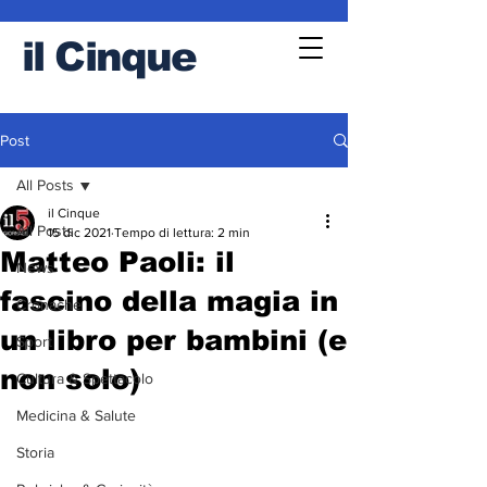
il
Cinque
Post
All Posts
il Cinque
All Posts
15 dic 2021
Tempo di lettura: 2 min
Matteo Paoli: il
News
fascino della magia in
Cronache
un libro per bambini (e
Sport
non solo)
Cultura & Spettacolo
Medicina & Salute
Storia