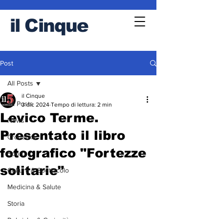
il
Cinque
Post
All Posts
il Cinque
All Posts
3 dic 2024
Tempo di lettura: 2 min
Levico Terme.
News
Presentato il libro
Cronache
fotografico "Fortezze
Sport
solitarie"
Cultura & Spettacolo
Medicina & Salute
Storia