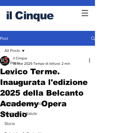
il
Cinque
Post
All Posts
il Cinque
All Posts
15 mar 2025
Tempo di lettura: 2 min
Levico Terme.
News
Inaugurata l'edizione
Cronache
2025 della Belcanto
Sport
Academy Opera
Cultura & Spettacolo
Studio
Medicina & Salute
Storia