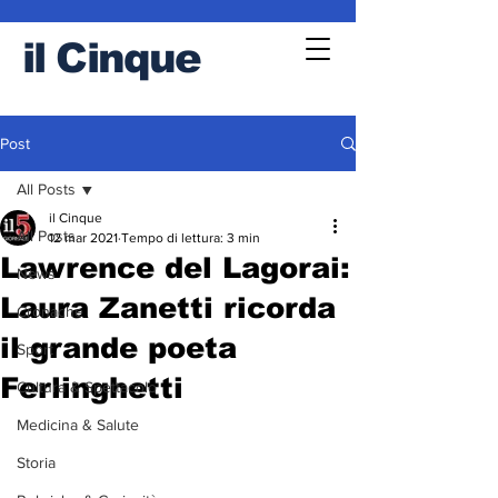
il
Cinque
Post
All Posts
il Cinque
All Posts
12 mar 2021
Tempo di lettura: 3 min
Lawrence del Lagorai:
News
Laura Zanetti ricorda
Cronache
il grande poeta
Sport
Ferlinghetti
Cultura & Spettacolo
Medicina & Salute
Storia