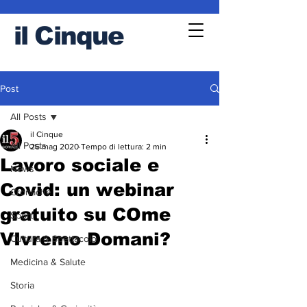
il
Cinque
Post
All Posts
il Cinque
All Posts
26 mag 2020
Tempo di lettura: 2 min
Lavoro sociale e
News
Covid: un webinar
Cronache
gratuito su COme
Sport
VIvremo Domani?
Cultura & Spettacolo
Medicina & Salute
Storia