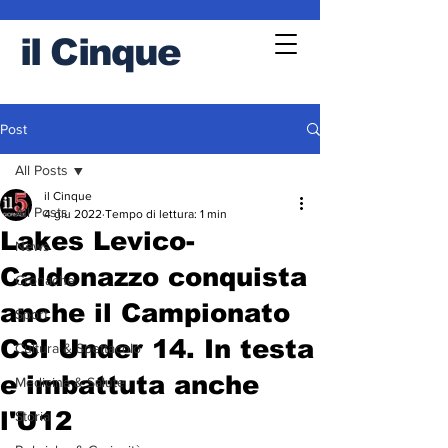
il
Cinque
Post
All Posts
il Cinque
All Posts
4 giu 2022
Tempo di lettura: 1 min
Lakes Levico-
News
Caldonazzo conquista
Cronache
anche il Campionato
Sport
CSI Under 14. In testa
Cultura & Spettacolo
e imbattuta anche
Medicina & Salute
l'U12
Storia