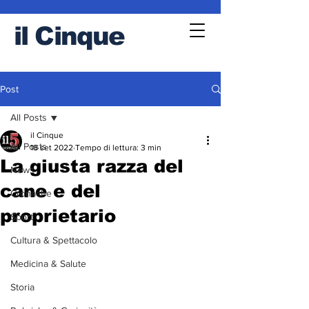
il
Cinque
Post
All Posts
il Cinque
All Posts
18 set 2022
Tempo di lettura: 3 min
La giusta razza del
News
cane e del
Cronache
proprietario
Sport
Cultura & Spettacolo
Medicina & Salute
Storia