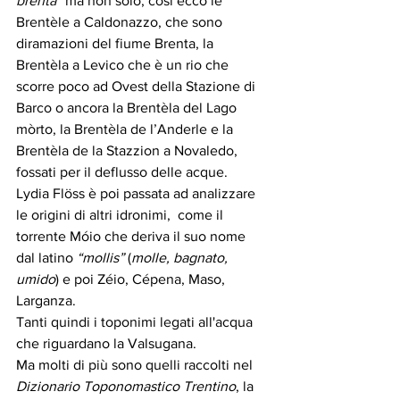
brenta”
 ma non solo; così ecco le 
Brentèle a Caldonazzo, che sono 
diramazioni del fiume Brenta, la 
Brentèla a Levico che è un rio che 
scorre poco ad Ovest della Stazione di 
Barco o ancora la Brentèla del Lago 
mòrto, la Brentèla de l’Anderle e la 
Brentèla de la Stazzion a Novaledo, 
fossati per il deflusso delle acque. 
Lydia Flöss è poi passata ad analizzare 
le origini di altri idronimi,  come il 
torrente Móio che deriva il suo nome 
dal latino 
“mollis”
 (
molle, bagnato, 
umido
) e poi Zéio, Cépena, Maso, 
Larganza.
Tanti quindi i toponimi legati all'acqua 
che riguardano la Valsugana.
Ma molti di più sono quelli raccolti nel 
Dizionario Toponomastico Trentino
, la 