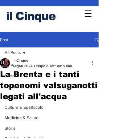
il
Cinque
Post
All Posts
il Cinque
All Posts
9 gen 2024
Tempo di lettura: 5 min
La Brenta e i tanti
News
toponomi valsuganotti
Cronache
legati all'acqua
Sport
Cultura & Spettacolo
Medicina & Salute
Storia