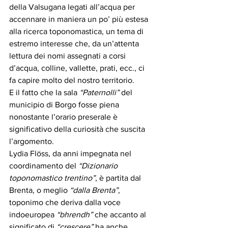
della Valsugana legati all’acqua per 
accennare in maniera un po’ più estesa 
alla ricerca toponomastica, un tema di 
estremo interesse che, da un’attenta 
lettura dei nomi assegnati a corsi 
d’acqua, colline, vallette, prati, ecc., ci 
fa capire molto del nostro territorio.
E il fatto che la sala 
“Paternolli”
 del 
municipio di Borgo fosse piena 
nonostante l’orario preserale è 
significativo della curiosità che suscita 
l’argomento.
Lydia Flöss, da anni impegnata nel 
coordinamento del 
“Dizionario 
toponomastico trentino”
, è partita dal 
Brenta, o meglio 
“dalla Brenta”
, 
toponimo che deriva dalla voce 
indoeuropea 
“bhrendh”
 che accanto al 
significato di 
“crescere”
 ha anche 