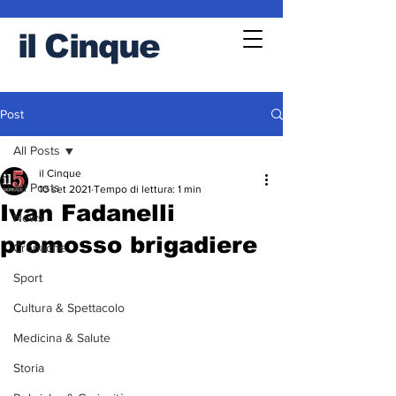
il
Cinque
Post
All Posts
il Cinque
All Posts
10 set 2021
Tempo di lettura: 1 min
Ivan Fadanelli
News
promosso brigadiere
Cronache
Sport
Cultura & Spettacolo
Medicina & Salute
Storia