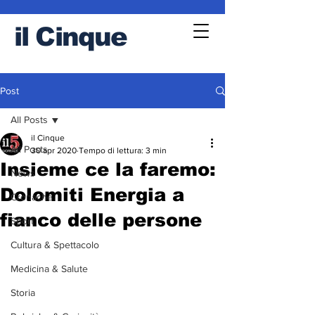
il
Cinque
Post
All Posts
il Cinque
All Posts
30 apr 2020
Tempo di lettura: 3 min
Insieme ce la faremo:
News
Dolomiti Energia a
Cronache
fianco delle persone
Sport
Cultura & Spettacolo
Medicina & Salute
Storia