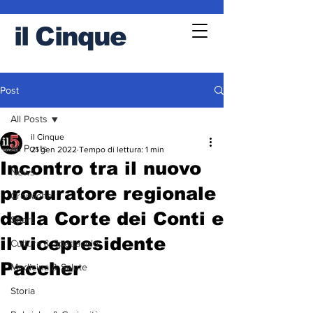
il
Cinque
Post
All Posts
il Cinque
All Posts
21 gen 2022
Tempo di lettura: 1 min
Incontro tra il nuovo
News
procuratore regionale
Cronache
della Corte dei Conti e
Sport
il vicepresidente
Cultura & Spettacolo
Paccher
Medicina & Salute
Storia