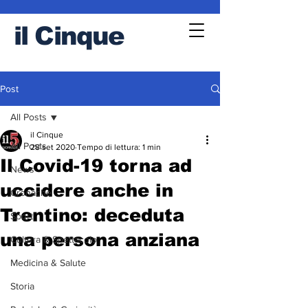
il
Cinque
Post
All Posts
il Cinque
All Posts
28 set 2020
Tempo di lettura: 1 min
Il Covid-19 torna ad
News
uccidere anche in
Cronache
Trentino: deceduta
Sport
una persona anziana
Cultura & Spettacolo
Medicina & Salute
Storia