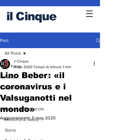
il
Cinque
Post
All Posts
il Cinque
All Posts
11 apr 2020
Tempo di lettura: 1 min
Lino Beber: «il
News
coronavirus e i
Cronache
Valsuganotti nel
Sport
mondo»
Cultura & Spettacolo
Aggiornamento:
5 mag 2020
Medicina & Salute
Storia