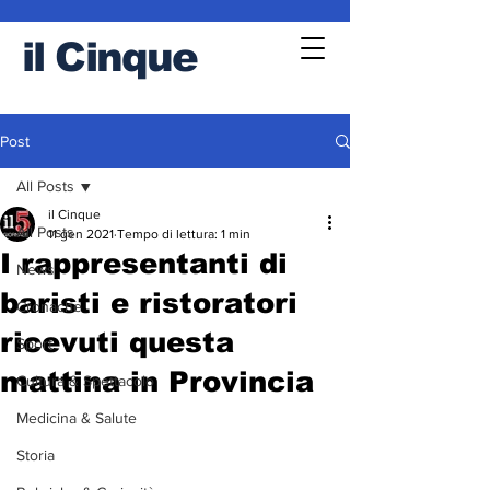
il
Cinque
Post
All Posts
il Cinque
All Posts
11 gen 2021
Tempo di lettura: 1 min
I rappresentanti di
News
baristi e ristoratori
Cronache
ricevuti questa
Sport
mattina in Provincia
Cultura & Spettacolo
Medicina & Salute
Storia