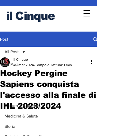
il
Cinque
Post
All Posts
il Cinque
All Posts
28 mar 2024
Tempo di lettura: 1 min
Hockey Pergine
News
Sapiens conquista
Cronache
l'accesso alla finale di
Sport
IHL 2023/2024
Cultura & Spettacolo
Medicina & Salute
Storia