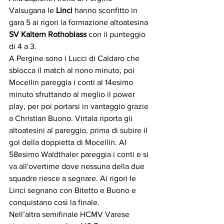
Valsugana le 
Linci
 hanno sconfitto in 
gara 5 ai rigori la formazione altoatesina 
SV Kaltern Rothoblass
 con il punteggio 
di 4 a 3.
A Pergine sono i Lucci di Caldaro che 
sblocca il match al nono minuto, poi 
Mocellin pareggia i conti al 14esimo 
minuto sfruttando al meglio il power 
play, per poi portarsi in vantaggio grazie 
a Christian Buono. Virtala riporta gli 
altoatesini al pareggio, prima di subire il 
gol della doppietta di Mocellin. Al 
58esimo Waldthaler pareggia i conti e si 
va all'overtime dove nessuna della due 
squadre riesce a segnare. Ai rigori le 
Linci segnano con Bitetto e Buono e 
conquistano così la finale.
Nell’altra semifinale HCMV Varese 