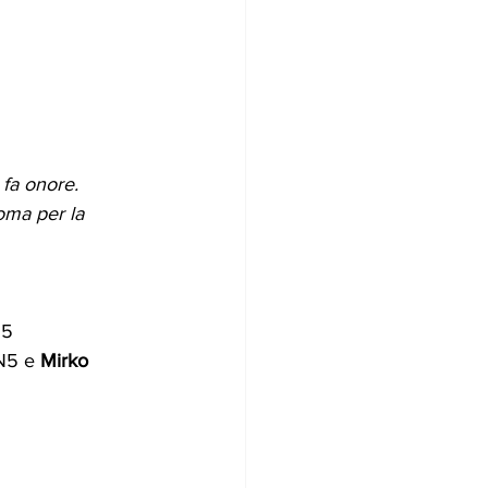
fa onore. 
oma per la 
N5 
N5 e 
Mirko 