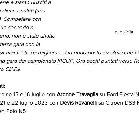
ene e siamo riusciti a 
 dieci assoluti (una 
i). Competere con 
 un secondo a 
pubblicità
no) non è stato affatto 
terza gara con la 
sicuramente da migliorare. Un nono posto assoluto che ci 
ima gara del campionato IRCUP. Ora occhi puntati verso R
to CIAR».
i:
rbino 15 e 16 luglio con 
Aronne Travaglia 
su Ford Fiesta 
a 21 e 22 luglio 2023 con 
Devis Ravanelli 
su Citroen DS3 
en Polo N5