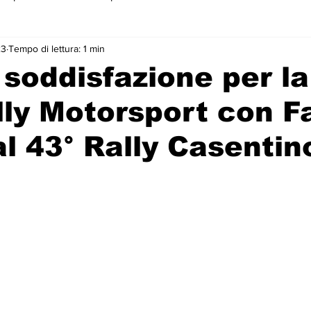
23
Tempo di lettura: 1 min
 primo piano
soddisfazione per la
lly Motorsport con F
al 43° Rally Casentin