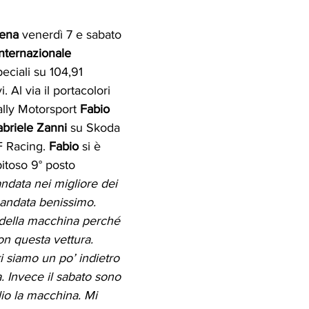
iena
 venerdì 7 e sabato 
Internazionale 
peciali su 104,91 
 Al via il portacolori 
ally Motorsport 
Fabio 
briele Zanni
 su Skoda 
 Racing. 
Fabio 
si è 
itoso 9° posto 
andata nei migliore dei 
 andata benissimo. 
della macchina perché 
n questa vettura. 
i siamo un po’ indietro 
a. Invece il sabato sono 
lio la macchina. Mi 