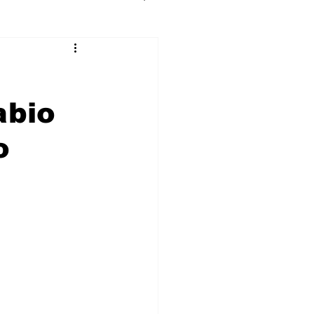
abio
o