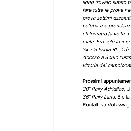
sono trovato subito b
fare tutte le prove nei
prova settimi assolut
Lefebvre e prendere
chilometro (a volte me
male. Era solo la mia 
Skoda Fabia R5. C’è 
Adesso a Schio l’ult
vittoria del campiona
Prossimi appuntament
30° Rally Adriatico
, U
36° Rally Lana
, Biell
Pontalti 
su Volkswag