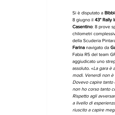
Si è disputato a 
Bibb
8 giugno il 
43° Rally 
Casentino
: 8 prove s
chilometri complessivi.
della Scuderia Pintar
Farina 
navigato da 
Ga
Fabia R5 del team GF
aggiudicato uno strep
assoluto. «
La gara è 
modi. Venerdì non è
Dovevo capire tanto 
non ho corso tanto co
Rispetto agli avversar
a livello di esperienz
riuscito a capire meg