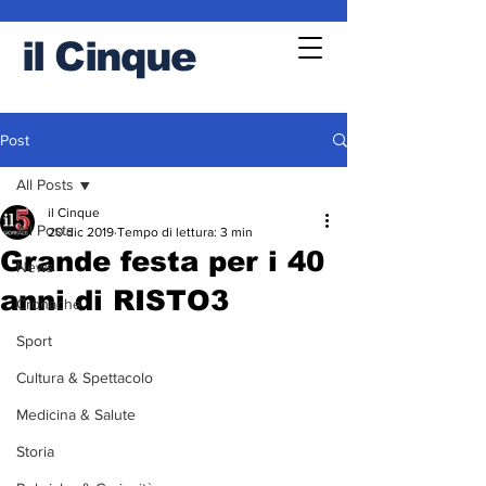
il
Cinque
Post
All Posts
il Cinque
All Posts
20 dic 2019
Tempo di lettura: 3 min
Grande festa per i 40
News
anni di RISTO3
Cronache
Sport
Cultura & Spettacolo
Medicina & Salute
Storia