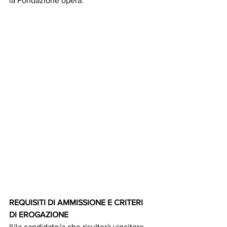
la Fondazione opera.
REQUISITI DI AMMISSIONE E CRITERI 
DI EROGAZIONE
Il/la candidato/a che risulterà vincitore 