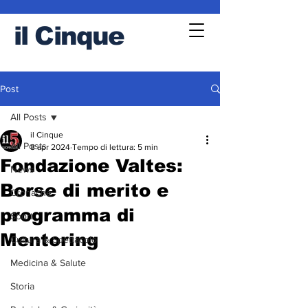
il
Cinque
Post
All Posts
il Cinque
All Posts
8 apr 2024
Tempo di lettura: 5 min
Fondazione Valtes:
News
Borse di merito e
Cronache
programma di
Sport
Mentoring
Cultura & Spettacolo
Medicina & Salute
Storia