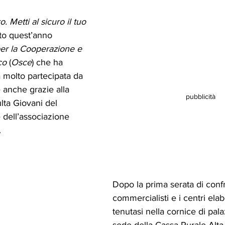
. Metti al sicuro il tuo 
lto quest’anno 
er la Cooperazione e 
co
 (
Osce
) che ha 
va molto partecipata da 
 anche grazie alla 
pubblicità
lta Giovani del 
dell’associazione 
.
Dopo la prima serata di conf
commercialisti e i centri ela
tenutasi nella cornice di pal
sede della Cassa Rurale Alta 