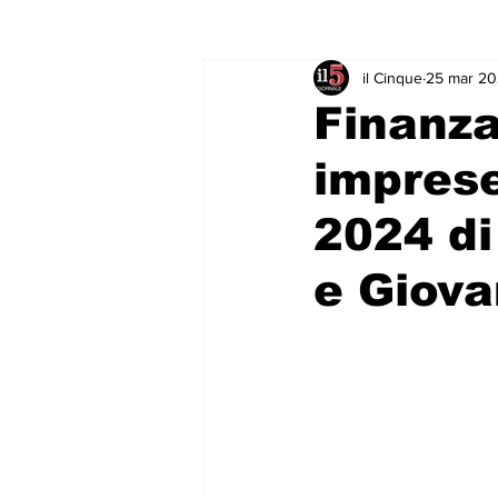
il Cinque
25 mar 2
Rubriche & Curiosità
Sport in
Finanza
imprese
2024 di
e Giova