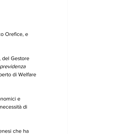
o Orefice, e 
. 
, del Gestore 
 previdenza 
perto di Welfare 
onomici e 
 necessità di 
enesi che ha 