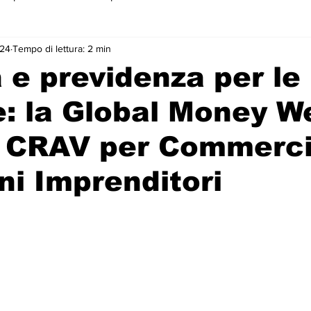
024
Tempo di lettura: 2 min
 primo piano
 e previdenza per le
: la Global Money W
 CRAV per Commercia
ni Imprenditori