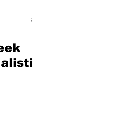
eek
listi