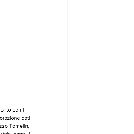
ronto con i 
borazione dati 
azzo Tomelin, 
Valsugana, il 