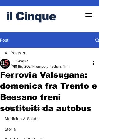
il
Cinque
Post
All Posts
il Cinque
All Posts
18 lug 2024
Tempo di lettura: 1 min
Ferrovia Valsugana:
News
domenica fra Trento e
Cronache
Bassano treni
Sport
sostituiti da autobus
Cultura & Spettacolo
Medicina & Salute
Storia