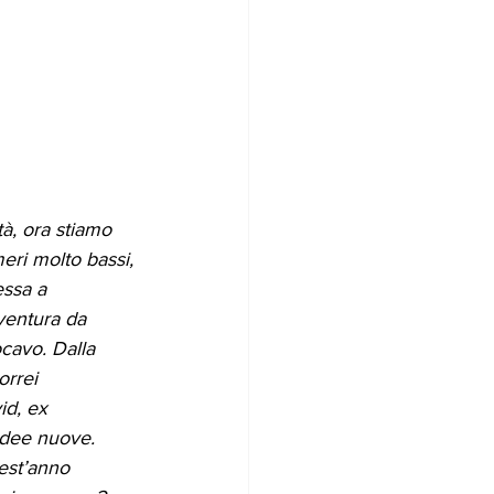
tà, ora stiamo 
eri molto bassi, 
essa a 
ventura da 
ocavo. Dalla 
orrei 
id, ex 
 idee nuove. 
est’anno 