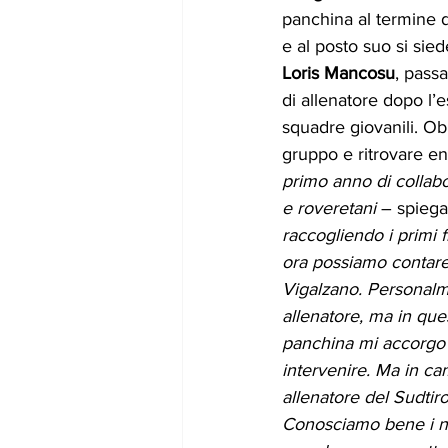
panchina al termine 
e al posto suo si sie
Loris Mancosu
, pass
di allenatore dopo l’
squadre giovanili. Ob
gruppo e ritrovare en
primo anno di collabo
e roveretani
 – spiega
raccogliendo i primi 
ora possiamo contare 
Vigalzano. Personalm
allenatore, ma in que
panchina mi accorgo d
intervenire. Ma in c
allenatore del Sudtir
Conosciamo bene i nos