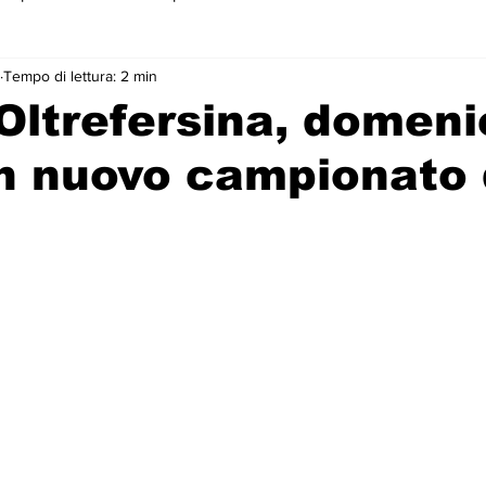
Tempo di lettura: 2 min
 primo piano
Oltrefersina, domen
un nuovo campionato 