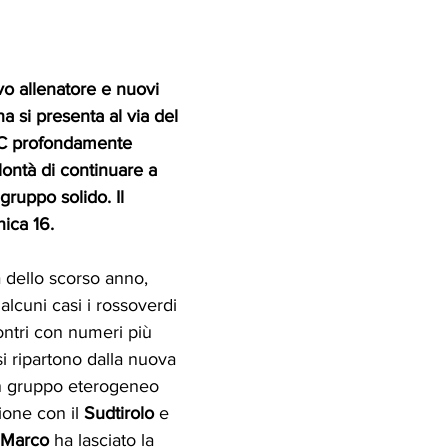
o allenatore e nuovi 
na si presenta al via del 
 C profondamente 
lontà di continuare a 
gruppo solido. Il 
ica 16.
tà dello scorso anno, 
alcuni casi i rossoverdi 
ontri con numeri più 
esi ripartono dalla nuova 
n gruppo eterogeneo 
ione con il 
Sudtirolo
 e 
 Marco
 ha lasciato la 