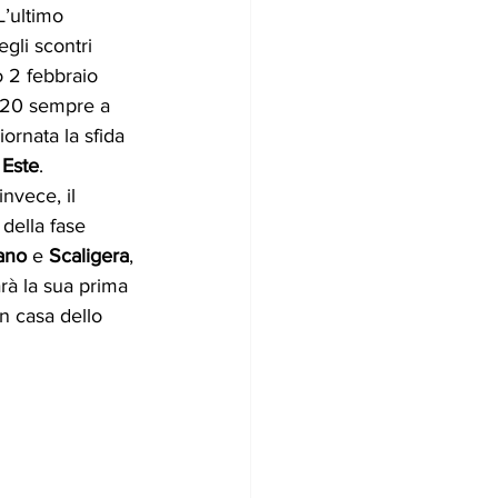
L’ultimo 
egli scontri 
o 2 febbraio 
-20 sempre a 
ornata la sfida 
 Este
. 
nvece, il 
 della fase 
ano
 e 
Scaligera
, 
arà la sua prima 
n casa dello 