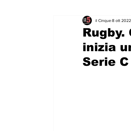
il Cinque
8 ott 2022
Rubriche & Curiosità
Sport in
Rugby. 
inizia 
Serie C