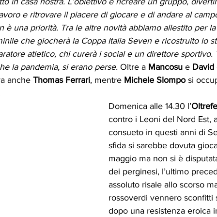
 in casa nostra. L’obiettivo è ricreare un gruppo, divertir
avoro e ritrovare il piacere di giocare e di andare al campo. 
 è una priorità. Tra le altre novità abbiamo allestito per la
le che giocherà la Coppa Italia Seven e ricostruito lo staf
tore atletico, chi curerà i social e un direttore sportivo.
he la pandemia, si erano perse.
 Oltre a 
Mancosu
 e 
David
ra anche 
Thomas Ferrari
, mentre 
Michele Slompo
 si occu
 
Domenica alle 14.30 l’
Oltref
contro i Leoni del Nord Est, 
consueto in questi anni di Se
sfida si sarebbe dovuta gioca
maggio ma non si è disputata
dei perginesi, l’ultimo prece
assoluto risale allo scorso m
rossoverdi vennero sconfitti s
dopo una resistenza eroica in 