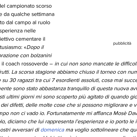
del campionato scorso 
de da qualche settimana 
ato dal campo al ruolo 
esperienza nelle 
iettivo cementare il 
pubblicità
tusiasmo: «
Dopo il 
razione con bolzanini 
 il coach rossoverde – 
in cui non sono mancate le difficol
frutti. La scorsa stagione abbiamo chiuso il torneo con num
su 30 ragazzi tra cui 7 esordienti assoluti, cosa mai succ
ente sono stato abbastanza tranquillo di questa nuova av
sti ultimi giorni mi sono scoperto più agitato di quando gi
ei difetti, delle molte cose che si possono migliorare e v
ampo non ci vado io. Fortunatamente mi affianca Mosè Dav
olo, diciamo che lui rappresenta l’esperienza e io porto le
tri avversari di 
domenica
 ma voglio sottolineare che qu