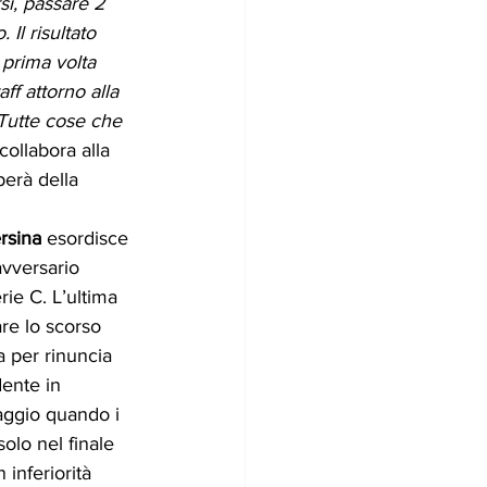
si, passare 2 
Il risultato 
 prima volta 
f attorno alla 
 Tutte cose che 
 collabora alla 
perà della 
ersina
 esordisce 
avversario 
rie C. L’ultima 
re lo scorso 
 per rinuncia 
dente in 
aggio quando i 
olo nel finale 
inferiorità 