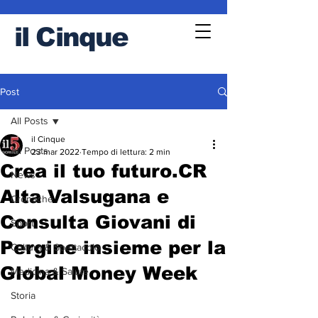
il
Cinque
Post
All Posts
il Cinque
All Posts
23 mar 2022
Tempo di lettura: 2 min
Crea il tuo futuro.CR
News
Alta Valsugana e
Cronache
Consulta Giovani di
Sport
Pergine insieme per la
Cultura & Spettacolo
Global Money Week
Medicina & Salute
Storia