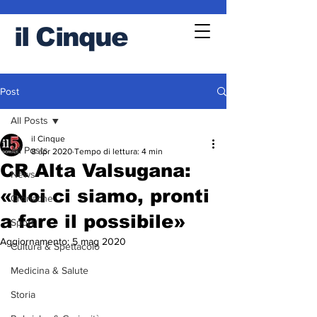
il
Cinque
Post
All Posts
il Cinque
All Posts
8 apr 2020
Tempo di lettura: 4 min
CR Alta Valsugana:
News
«Noi ci siamo, pronti
Cronache
a fare il possibile»
Sport
Aggiornamento:
5 mag 2020
Cultura & Spettacolo
Medicina & Salute
Storia