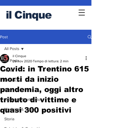
il
Cinque
Post
All Posts
il Cinque
All Posts
26 nov 2020
Tempo di lettura: 2 min
Covid: in Trentino 615
News
morti da inizio
Cronache
pandemia, oggi altro
Sport
tributo di vittime e
Cultura & Spettacolo
quasi 300 positivi
Medicina & Salute
Storia