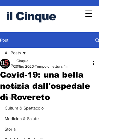
il
Cinque
Post
All Posts
il Cinque
All Posts
20 lug 2020
Tempo di lettura: 1 min
Covid-19: una bella
News
notizia dall'ospedale
Cronache
di Rovereto
Sport
Cultura & Spettacolo
Medicina & Salute
Storia