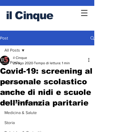
il
Cinque
Post
All Posts
il Cinque
All Posts
25 ago 2020
Tempo di lettura: 1 min
Covid-19: screening al
News
personale scolastico
Cronache
anche di nidi e scuole
Sport
dell’infanzia paritarie
Cultura & Spettacolo
Medicina & Salute
Storia