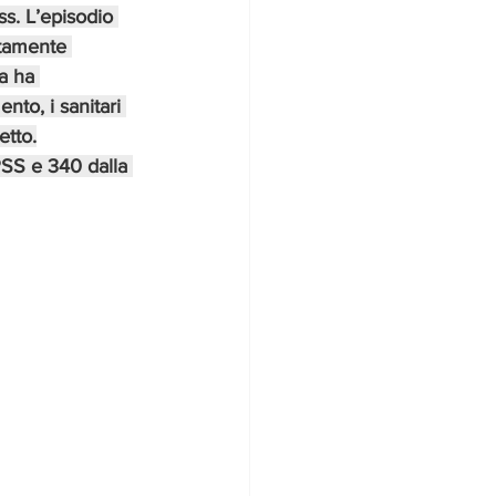
s. L’episodio 
ttamente 
a ha 
to, i sanitari 
etto.
PSS e 340 dalla 