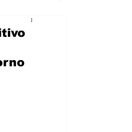
tivo
orno