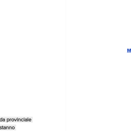
M
da provinciale 
 stanno 