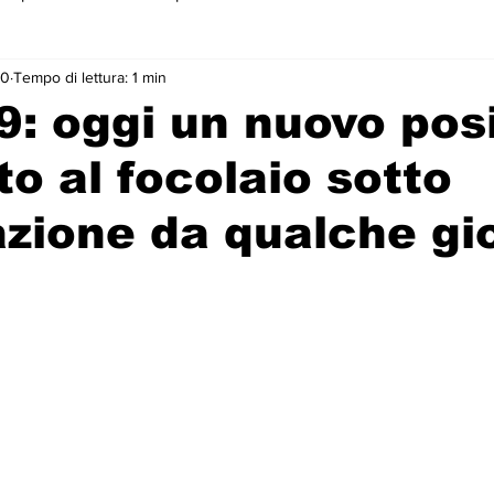
20
Tempo di lettura: 1 min
 primo piano
9: oggi un nuovo posi
to al focolaio sotto
zione da qualche gi