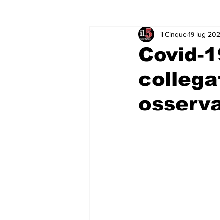
il Cinque
19 lug 20
Rubriche & Curiosità
Sport in
Covid-1
collega
osserva