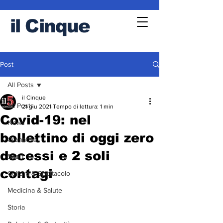
il
Cinque
Post
All Posts
il Cinque
All Posts
21 giu 2021
Tempo di lettura: 1 min
Covid-19: nel
News
bollettino di oggi zero
Cronache
decessi e 2 soli
Sport
contagi
Cultura & Spettacolo
Medicina & Salute
Storia