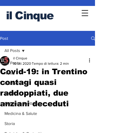
il
Cinque
Post
All Posts
il Cinque
All Posts
10 ott 2020
Tempo di lettura: 2 min
Covid-19: in Trentino
News
contagi quasi
Cronache
raddoppiati, due
Sport
anziani deceduti
Cultura & Spettacolo
Medicina & Salute
Storia