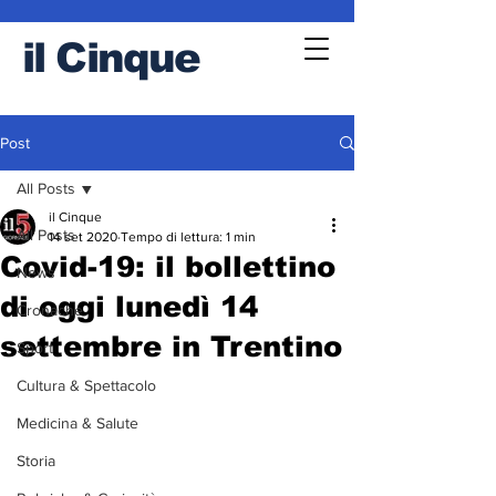
il
Cinque
Post
All Posts
il Cinque
All Posts
14 set 2020
Tempo di lettura: 1 min
Covid-19: il bollettino
News
di oggi lunedì 14
Cronache
settembre in Trentino
Sport
Cultura & Spettacolo
Medicina & Salute
Storia