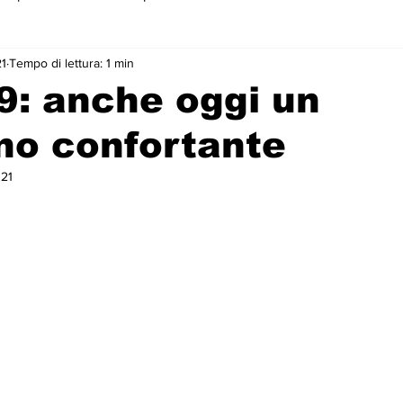
1
Tempo di lettura: 1 min
 primo piano
9: anche oggi un
ino confortante
21