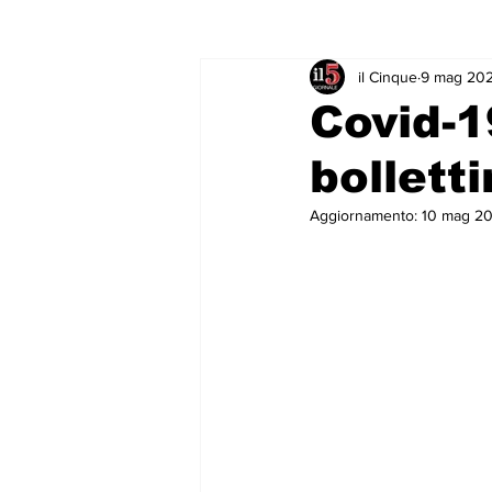
il Cinque
9 mag 202
Rubriche & Curiosità
Sport in
Covid-1
bollett
Aggiornamento:
10 mag 20