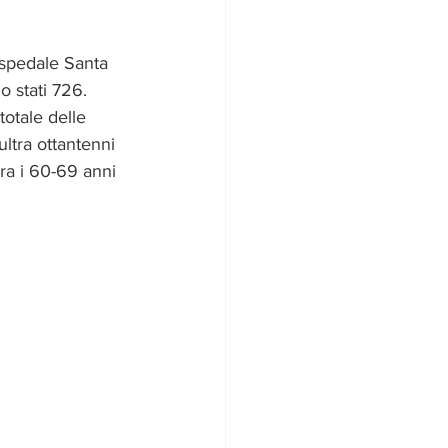
’Ospedale Santa 
o stati 726.
otale delle 
ltra ottantenni 
tra i 60-69 anni 