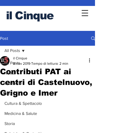
il
Cinque
Post
All Posts
il Cinque
All Posts
8 nov 2019
Tempo di lettura: 2 min
Contributi PAT ai
News
centri di Castelnuovo,
Cronache
Grigno e Imer
Sport
Cultura & Spettacolo
Medicina & Salute
Storia