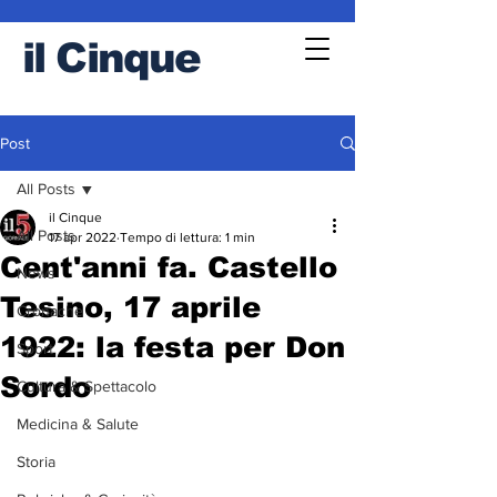
il
Cinque
Post
All Posts
il Cinque
All Posts
17 apr 2022
Tempo di lettura: 1 min
Cent'anni fa. Castello
News
Tesino, 17 aprile
Cronache
1922: la festa per Don
Sport
Sordo
Cultura & Spettacolo
Medicina & Salute
Storia