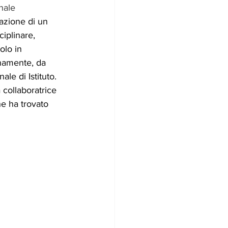
nale 
razione di un 
iplinare, 
olo in 
anamente, da 
ale di Istituto.
 collaboratrice 
he ha trovato 