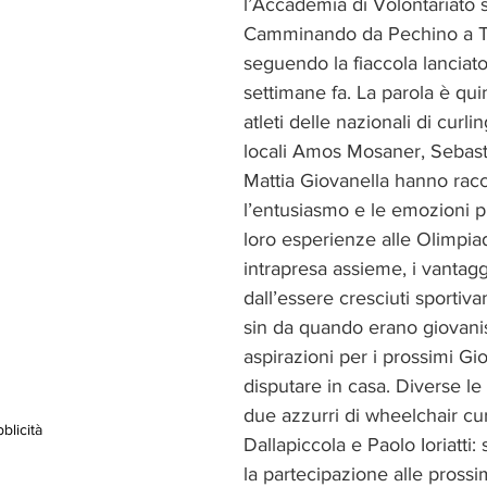
l’Accademia di Volontariato s
Camminando da Pechino a T
seguendo la fiaccola lanciat
settimane fa. La parola è quin
atleti delle nazionali di curli
locali Amos Mosaner, Sebas
Mattia Giovanella hanno racc
l’entusiasmo e le emozioni p
loro esperienze alle Olimpiadi
intrapresa assieme, i vantagg
dall’essere cresciuti sporti
sin da quando erano giovanis
aspirazioni per i prossimi Gio
disputare in casa. Diverse le
due azzurri di wheelchair cur
blicità
Dallapiccola e Paolo Ioriatti: 
la partecipazione alle prossi