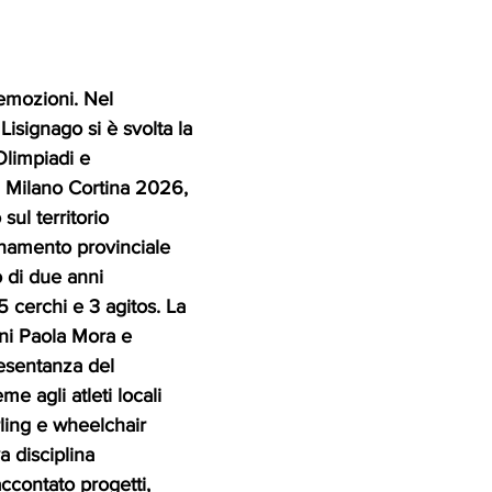
emozioni. Nel 
isignago si è svolta la 
Olimpiadi e 
i Milano Cortina 2026, 
ul territorio 
namento provinciale 
 di due anni 
 cerchi e 3 agitos. La 
ni Paola Mora e 
resentanza del 
e agli atleti locali 
rling e wheelchair 
va disciplina 
ccontato progetti, 