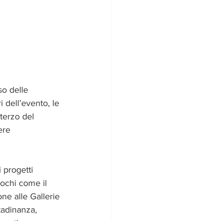
so delle 
 dell’evento, le 
terzo del 
ere 
 progetti 
Giochi come il 
ne alle Gallerie 
ttadinanza, 