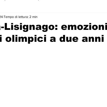
24
Tempo di lettura: 2 min
 primo piano
Lisignago: emozioni
i olimpici a due anni