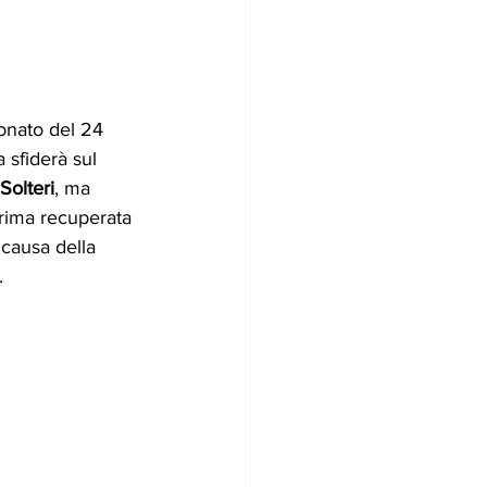
onato del 24 
 sfiderà sul 
Solteri
, ma 
rima recuperata 
 causa della 
.