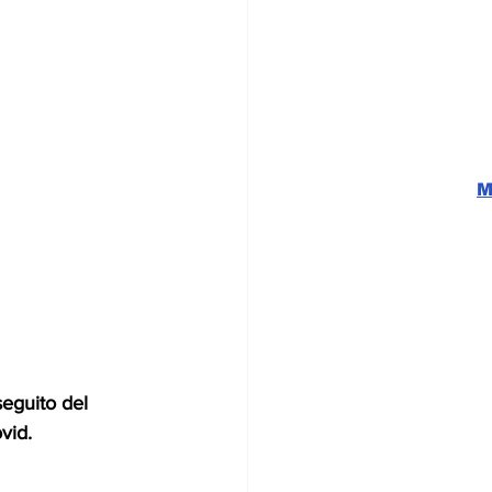
M
seguito del 
vid.