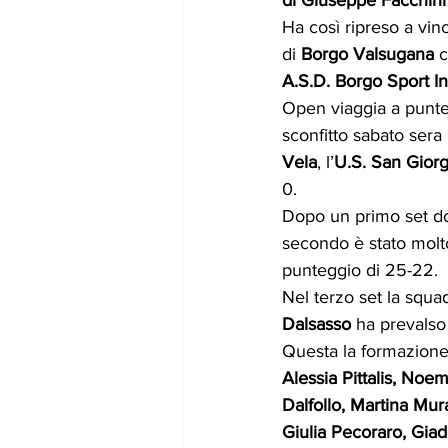
Ha così ripreso a vinc
di 
Borgo Valsugana
 
A.S.D. Borgo Sport I
Open viaggia a punte
sconfitto sabato sera 
Vela
, l’
U.S. San Giorg
0.
Dopo un primo set do
secondo è stato molto
punteggio di 25-22.
Nel terzo set la squad
Dalsasso
 ha prevalso
Questa la formazione
Alessia Pittalis, Noemi
Dalfollo, Martina Mur
Giulia Pecoraro, Giada