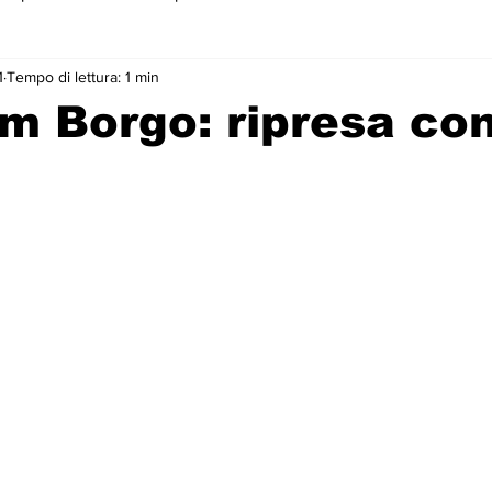
1
Tempo di lettura: 1 min
 primo piano
m Borgo: ripresa co