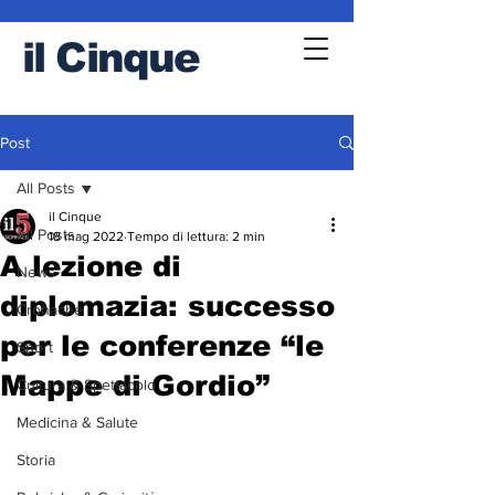
il
Cinque
Post
All Posts
il Cinque
All Posts
18 mag 2022
Tempo di lettura: 2 min
A lezione di
News
diplomazia: successo
Cronache
per le conferenze “le
Sport
Mappe di Gordio”
Cultura & Spettacolo
Medicina & Salute
Storia