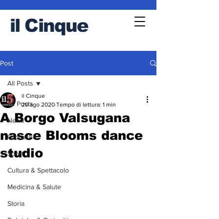
il
Cinque
Post
All Posts
il Cinque
All Posts
20 ago 2020
Tempo di lettura: 1 min
A Borgo Valsugana
News
nasce Blooms dance
Cronache
studio
Sport
Cultura & Spettacolo
Medicina & Salute
Storia