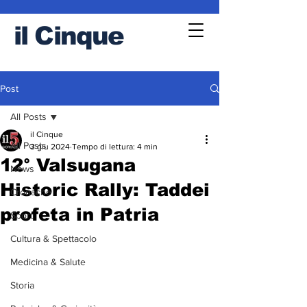
il
Cinque
Post
All Posts
il Cinque
All Posts
3 giu 2024
Tempo di lettura: 4 min
12° Valsugana
News
Historic Rally: Taddei
Cronache
profeta in Patria
Sport
Cultura & Spettacolo
Medicina & Salute
Storia