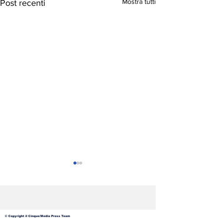
Mostra tutti
Post recenti
© Copyright il Cinque/Media Press Team