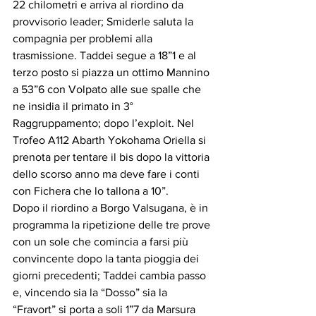
22 chilometri e arriva al riordino da 
provvisorio leader; Smiderle saluta la 
compagnia per problemi alla 
trasmissione. Taddei segue a 18”1 e al 
terzo posto si piazza un ottimo Mannino 
a 53”6 con Volpato alle sue spalle che 
ne insidia il primato in 3° 
Raggruppamento; dopo l’exploit. Nel 
Trofeo A112 Abarth Yokohama Oriella si 
prenota per tentare il bis dopo la vittoria 
dello scorso anno ma deve fare i conti 
con Fichera che lo tallona a 10”. 
Dopo il riordino a Borgo Valsugana, è in 
programma la ripetizione delle tre prove 
con un sole che comincia a farsi più 
convincente dopo la tanta pioggia dei 
giorni precedenti; Taddei cambia passo 
e, vincendo sia la “Dosso” sia la 
“Fravort” si porta a soli 1”7 da Marsura 