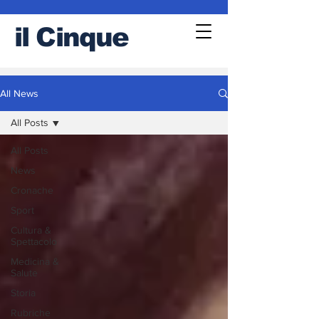
il
Cinque
All News
All Posts
All Posts
News
Cronache
Sport
Cultura &
Spettacolo
Medicina &
Salute
Storia
Rubriche