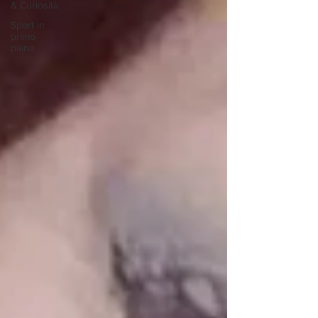
& Curiosità
Sport in
primo
piano