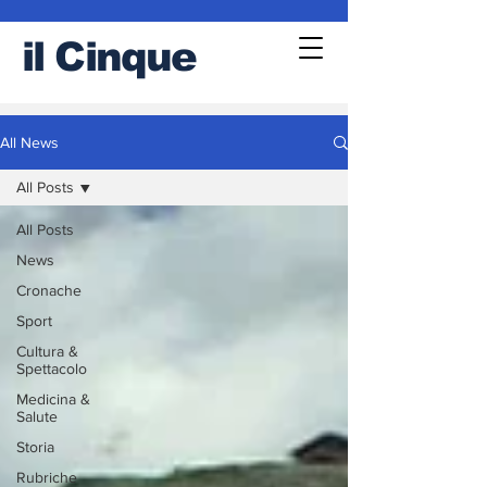
il
Cinque
All News
All Posts
All Posts
News
Cronache
Sport
Cultura &
Spettacolo
Medicina &
Salute
Storia
Rubriche