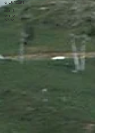
& Curiosità
Sport in
primo
piano