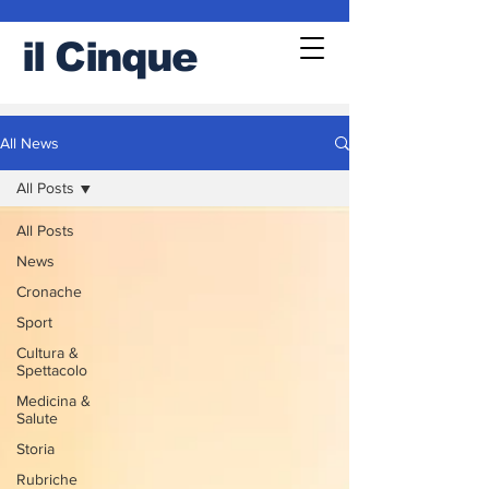
il
Cinque
All News
All Posts
All Posts
News
Cronache
Sport
Cultura &
Spettacolo
Medicina &
Salute
Storia
Rubriche