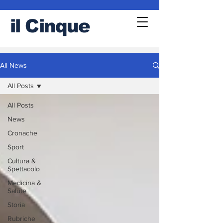
il
Cinque
All News
All Posts
All Posts
News
Cronache
Sport
Cultura &
Spettacolo
Medicina &
Salute
Storia
Rubriche