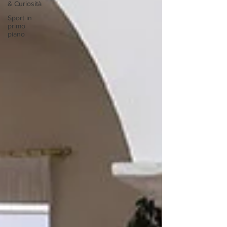
& Curiosità
Sport in
primo
piano