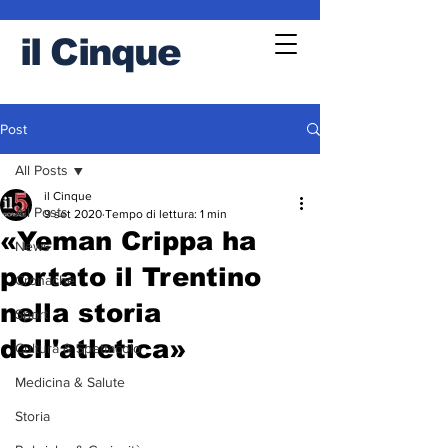
il
Cinque
Post
All Posts
il Cinque
All Posts
9 set 2020
Tempo di lettura: 1 min
«Yeman Crippa ha
News
portato il Trentino
Cronache
nella storia
Sport
dell'atletica»
Cultura & Spettacolo
Medicina & Salute
Storia