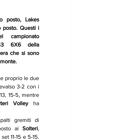
o posto, Lakes 
posto. Questi i 
el campionato 
S3 6X6 della 
era che si sono 
amonte.
e proprio le due 
evalso 3-2 con i 
-13, 15-5, mentre 
lteri Volley
 ha 
alti gremiti di 
osto ai
 Solteri
, 
et 11-15 e 5-15, 