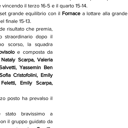
 vincendo il terzo 16-5 e il quarto 15-14.
set grande equilibrio con il 
Fornace 
a lottare alla grande
l finale 15-13.
e risultato che premia, 
straordinario dopo il 
no scorso, la squadra 
ovisolo
 e composta da 
Nataly Scarpa, Valeria 
Salvetti, Yassemin Ben 
ofia Cristofolini, Emily 
 Feletti, Emily Scarpa, 
Nella finale per il terzo posto ha prevalso il 
 
 stato bravissimo a 
conquistare le finali con il gruppo guidato da 