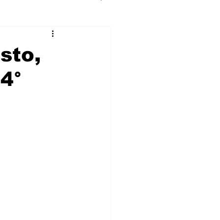
sto,
4°