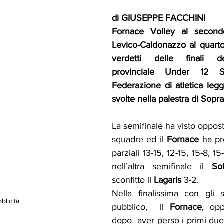
di GIUSEPPE FACCHINI
Fornace Volley al second
Levico-Caldonazzo al quarto 
verdetti delle finali d
provinciale Under 12 
Federazione di atletica legg
svolte nella palestra di Sopr
La semifinale ha visto oppost
squadre ed il 
Fornace
 ha pr
parziali 13-15, 12-15, 15-8, 15
nell’altra semifinale il 
So
sconfitto il 
Lagaris
 3-2.
Nella finalissima con gli sp
blicità
pubblico,  il 
Fornace
, opp
dopo  aver perso i primi due s