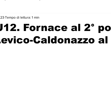
023
Tempo di lettura: 1 min
 primo piano
U12. Fornace al 2° po
evico-Caldonazzo al 