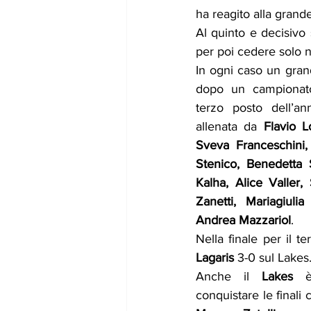
ha reagito alla grande
Al quinto e decisivo 
per poi cedere solo ne
In ogni caso un grand
dopo un campionato 
terzo posto dell’an
allenata da 
Flavio L
Sveva Franceschini, 
Stenico, Benedetta 
Kalha, Alice Valler, S
Zanetti, Mariagiulia
Andrea Mazzariol
.
Lagaris
 3-0 sul Lakes.
Anche il 
Lakes
 è