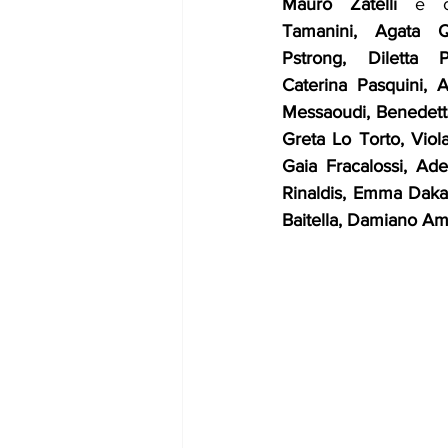
Mauro Zatelli
 e c
Tamanini, Agata Qu
Pstrong, Diletta P
Caterina Pasquini, 
Messaoudi, Benedetta 
Greta Lo Torto, Viol
Gaia Fracalossi, A
Rinaldis, Emma Daka,
Baitella, Damiano Am