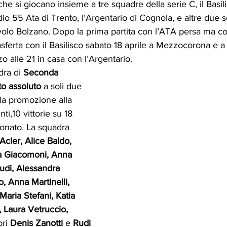
 che si giocano insieme a tre squadre della serie C, il Basili
o 55 Ata di Trento, l’Argentario di Cognola, e altre due s
lavolo Bolzano. Dopo la prima partita con l’ATA persa ma c
rasferta con il Basilisco sabato 18 aprile a Mezzocorona e a
o alle 21 in casa con l’Argentario.
dra di 
Seconda 
to assoluto
 a soli due 
 la promozione alla 
ti,10 vittorie su 18 
onato. La squadra 
Acler, Alice Baldo, 
la Giacomoni, Anna 
di, Alessandra 
 Anna Martinelli, 
Maria Stefani, Katia 
, Laura
Vetruccio, 
ori 
Denis Zanotti
 e 
Rudi 