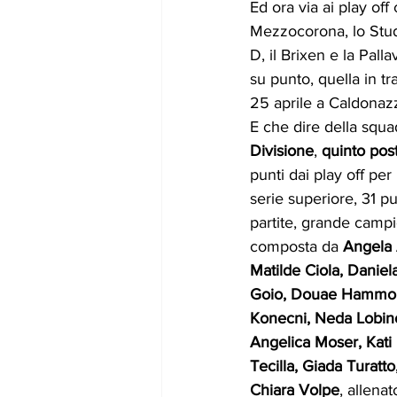
Ed ora via ai play off
Mezzocorona, lo Studi
D, il Brixen e la Pal
su punto, quella in t
25 aprile a Caldonazz
E che dire della squa
Divisione
, 
quinto pos
punti dai play off per
serie superiore, 31 pun
partite, grande campi
composta da 
Angela 
Matilde Ciola, Danie
Goio, Douae Hammou
Konecni, Neda Lobino,
Angelica Moser, Kati 
Tecilla, Giada Turatto
Chiara Volpe
, allenat