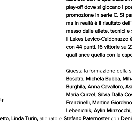
play-off dove si giocano i pos
promozione in serie C. Si par
ma in realtà è il risultato del
messo dalle atlete, tecnici e 
Il Lakes Levico-Caldonazzo è
con 44 punti, 16 vittorie su 22
quali ance quella con la capo
Questa la formazione della s
Bosatra, Michela Bubba, Mih
Burghila, Anna Cavalloro, Asi
Maria Curzel, Silvia Dalla Cos
i.p.
Franzinelli, Martina Giordano
Lebenicnik, Aylin Minzocchi,
tto, Linda Turin, 
allenatore
 Stefano Paternoster 
con 
Denis