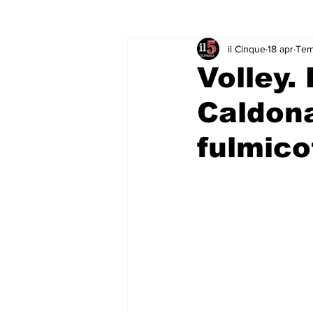
il Cinque
18 apr
Temp
Rubriche & Curiosità
Sport in
Volley. 
Caldona
fulmic