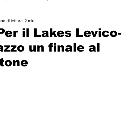
o di lettura: 2 min
 primo piano
Per il Lakes Levico-
zzo un finale al
otone