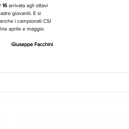
 16
 arrivata agli ottavi 
uadre giovanili. E si 
nche i campionati CSI 
i fine aprile e maggio.
Giuseppe Facchini