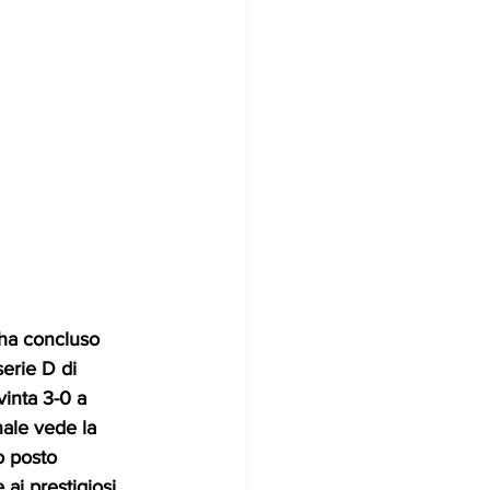
ha concluso 
serie D di 
vinta 3-0 a 
nale vede la 
o posto 
 ai prestigiosi 