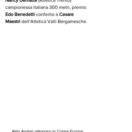
Nancy Demattè
 (Atletica Trento) 
campionessa italiana 300 metri, premio 
Edo Benedetti
 conferito a 
Cesare 
Maestri
 dell’Atletica Valli Bergamesche. 
Aldo Andrei vittorioso in Coppa Europa